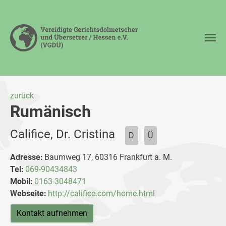
Zum Hauptinhalt springen
zurück
Rumänisch
Califice, Dr. Cristina
D
Ü
Adresse:
Baumweg 17, 60316 Frankfurt a. M.
Tel:
069-90434843
Mobil:
0163-3048471
Webseite:
http://califice.com/home.html
Kontakt aufnehmen