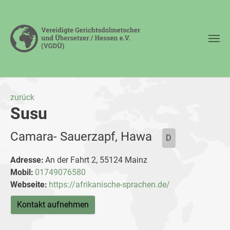
Zum Hauptinhalt springen
zurück
Susu
Camara- Sauerzapf, Hawa
D
Adresse:
An der Fahrt 2, 55124 Mainz
Mobil:
01749076580
Webseite:
https://afrikanische-sprachen.de/
Kontakt aufnehmen